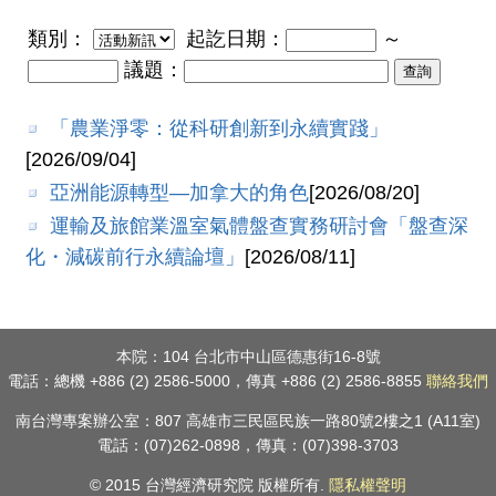
類別：
起訖日期：
～
議題：
「農業淨零：從科研創新到永續實踐」
[2026/09/04]
亞洲能源轉型—加拿大的角色
[2026/08/20]
運輸及旅館業溫室氣體盤查實務研討會「盤查深
化・減碳前行永續論壇」
[2026/08/11]
本院：104 台北市中山區德惠街16-8號
電話：總機 +886 (2) 2586-5000，傳真 +886 (2) 2586-8855
聯絡我們
南台灣專案辦公室：807 高雄市三民區民族一路80號2樓之1 (A11室)
電話：(07)262-0898，傳真：(07)398-3703
© 2015 台灣經濟研究院 版權所有.
隱私權聲明