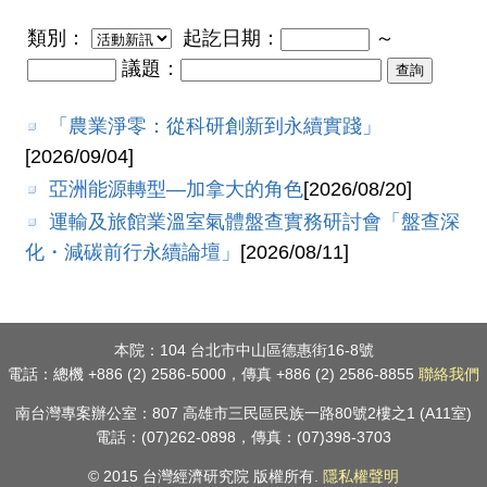
類別：
起訖日期：
～
議題：
「農業淨零：從科研創新到永續實踐」
[2026/09/04]
亞洲能源轉型—加拿大的角色
[2026/08/20]
運輸及旅館業溫室氣體盤查實務研討會「盤查深
化・減碳前行永續論壇」
[2026/08/11]
本院：104 台北市中山區德惠街16-8號
電話：總機 +886 (2) 2586-5000，傳真 +886 (2) 2586-8855
聯絡我們
南台灣專案辦公室：807 高雄市三民區民族一路80號2樓之1 (A11室)
電話：(07)262-0898，傳真：(07)398-3703
© 2015 台灣經濟研究院 版權所有.
隱私權聲明